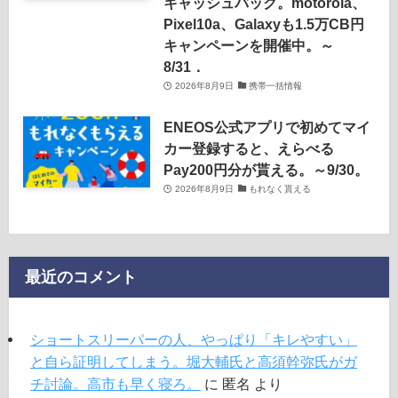
キャッシュバック。motorola、
Pixel10a、Galaxyも1.5万CB円
キャンペーンを開催中。～
8/31．
2026年8月9日
携帯一括情報
ENEOS公式アプリで初めてマイ
カー登録すると、えらべる
Pay200円分が貰える。～9/30。
2026年8月9日
もれなく貰える
最近のコメント
ショートスリーパーの人、やっぱり「キレやすい」
と自ら証明してしまう。堀大輔氏と高須幹弥氏がガ
チ討論。高市も早く寝ろ。
に
匿名
より