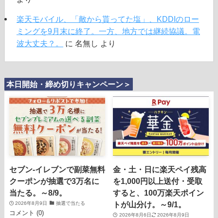
楽天モバイル、「敵から貰ってた塩」、KDDIのロー
ミングを9月末に終了。一方、地方では継続協議。電
波大丈夫？。
に
名無し
より
本日開始・締め切りキャンペーン＞
セブン‐イレブンで副菜無料
金・土・日に楽天ペイ残高
クーポンが抽選で3万名に
を1,000円以上送付・受取
当たる。～8/9。
すると、100万楽天ポイン
トが山分け。～9/1。
2026年8月9日
抽選で当たる
コメント (0)
2026年8月6日
2026年8月9日