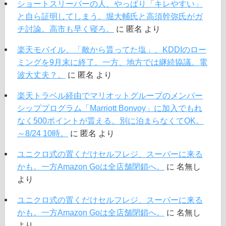
ショートスリーパーの人、やっぱり「キレやすい」
と自ら証明してしまう。堀大輔氏と高須幹弥氏がガ
チ討論。高市も早く寝ろ。
に
匿名
より
楽天モバイル、「敵から貰ってた塩」、KDDIのロー
ミングを9月末に終了。一方、地方では継続協議。電
波大丈夫？。
に
匿名
より
楽天トラベル経由でマリオットグループのメンバー
シッププログラム「Marriott Bonvoy」に加入でもれ
なく500ポイントが貰える。別に泊まらなくてOK。
～8/24 10時。
に
匿名
より
ユニクロ式の置くだけセルフレジ、スーパーに来る
かも。一方Amazon Goは全店舗閉鎖へ。
に
名無し
より
ユニクロ式の置くだけセルフレジ、スーパーに来る
かも。一方Amazon Goは全店舗閉鎖へ。
に
名無し
より