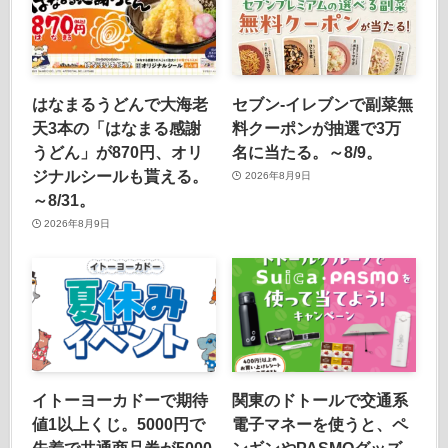
はなまるうどんで大海老
セブン‐イレブンで副菜無
天3本の「はなまる感謝
料クーポンが抽選で3万
うどん」が870円、オリ
名に当たる。～8/9。
ジナルシールも貰える。
2026年8月9日
～8/31。
2026年8月9日
イトーヨーカドーで期待
関東のドトールで交通系
値1以上くじ。5000円で
電子マネーを使うと、ペ