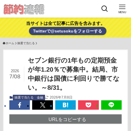
MENU
当サイトは全て記事に広告を含みます。
Twitterで@setusokuをフォローする
ホーム
抽選で当たる
セブン銀行の1年もの定期預金
が年1.20％で募集中。結局、市
2026
7/08
中銀行は国債に利回りで勝てな
い。～8/31。
2026年7月8日
抽選で当たる
金融
URLをコピーする