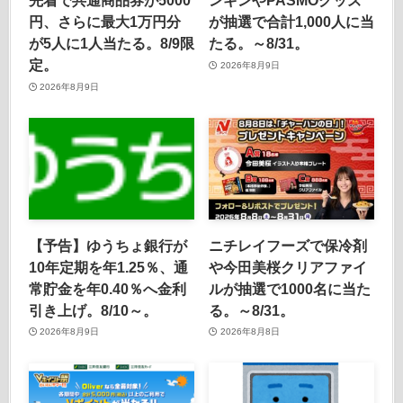
先着で共通商品券が5000
ンギンやPASMOグッズ
円、さらに最大1万円分
が抽選で合計1,000人に当
が5人に1人当たる。8/9限
たる。～8/31。
定。
2026年8月9日
2026年8月9日
【予告】ゆうちょ銀行が
ニチレイフーズで保冷剤
10年定期を年1.25％、通
や今田美桜クリアファイ
常貯金を年0.40％へ金利
ルが抽選で1000名に当た
引き上げ。8/10～。
る。～8/31。
2026年8月9日
2026年8月8日