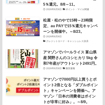
5％還元。8/8～11。
2026年8月9日
ポイント・マイル関連
松屋・松のやで15時～23時限
定、au PAYで15％還元キャンペ
ーンを開催中。～8/23。
2026年8月9日
クレジットカード・キャッシュレス決済
アマゾンでパールライス 富山県
産 関野さんのコシヒカリ 5kg 令
和7年産がアウトレット2491円。
2026年8月9日
激安速報
アマゾンで7000円以上買うとポ
イント2倍となる「ダブルポイン
ト」キャンペーンを開催へ。ア
マゾン「日本の消費者はポイン
トが非常に好み」。～8/9。