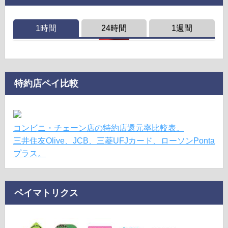
1時間
24時間
1週間
特約店ペイ比較
コンビニ・チェーン店の特約店還元率比較表。
三井住友Olive、JCB、三菱UFJカード、ローソンPonta
プラス。
ペイマトリクス