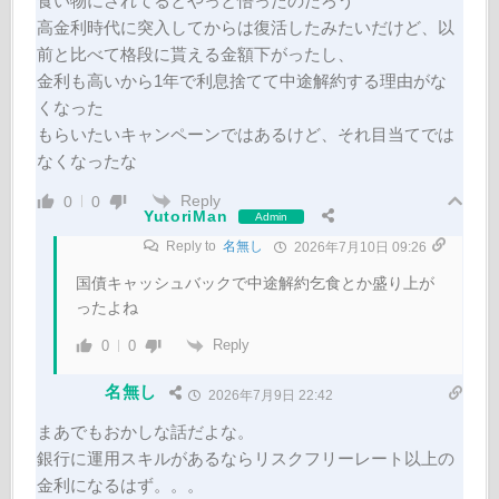
食い物にされてるとやっと悟ったのだろう
高金利時代に突入してからは復活したみたいだけど、以
前と比べて格段に貰える金額下がったし、
金利も高いから1年で利息捨てて中途解約する理由がな
くなった
もらいたいキャンペーンではあるけど、それ目当てでは
なくなったな
Reply
0
0
YutoriMan
Admin
Reply to
名無し
2026年7月10日 09:26
国債キャッシュバックで中途解約乞食とか盛り上が
ったよね
Reply
0
0
名無し
2026年7月9日 22:42
まあでもおかしな話だよな。
銀行に運用スキルがあるならリスクフリーレート以上の
金利になるはず。。。