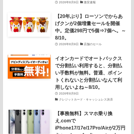
2026年8月9日
激安速報
【20年ぶり】ローソンでからあ
げクンが2個増量セールを開催
中。定価298円で5個⇒7個へ。～
8/10。
2026年8月9日
店舗のセール
イオンカードでオートバックス
で分割払い利用すると、分割払
い手数料が無料。普通、ポイン
トくれないと分割払いなんて利
用しないよね～8/10。
2026年8月9日
クレジットカード・キャッシュレス決済
【事務無料】スマホ乗り換
え.comで
iPhone17/17e/17Pro/Airが2万円