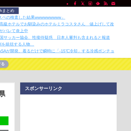
chまとめ
ペの検査した結果wwwwwwwww」
高級ホテルでお馴染みのホテルミラコスタさん 値上げして改
がバレて炎上中
国サッカー協会、性接待疑惑 日本人審判も含まれると報道
判を統括する人物…
ASAが開発、着るだけで瞬時に「-15℃冷却」する冷感ポンチョ
する
け入れ派のパヨおば、自分の家に来られたら全力で拒否るｗｗ
ｗ
お金がありません。このままでは国連が完全崩壊します。助け
スポンサーリンク
ホクホクなのに上半期の輸出額が「台湾と韓国」に抜かれるｗ
県
がぐちゃぐちゃ。車検証ケースを無印良品にかえたら整理でき
インコンテンツのスマホゲーム サ終と倒産が相次ぎ終わる
山を拝める「富士山クリップ」