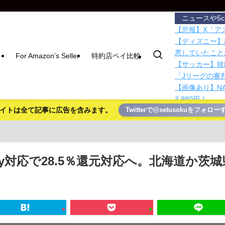
ニュースや5
【悲報】X「アス
【ディズニー】
悪していたこと
For Amazon’s Seller
特約店ペイ比較
【サッカー】韓
「Jリーグの審
【画像あり】N
3,980円！
イトは全て記事に広告を含みます。
Twitterで@setusokuをフォロー
【動画】移民受
ｗｗｗｗｗｗｗ
国連事務総長「
て下さい」
日本、高市円安
ay対応で28.5％還元対応へ。北海道か茨城
ｗｗｗｗ
助手席前の収納
ました
ガチャ課金がメ
紙を挟んで富士