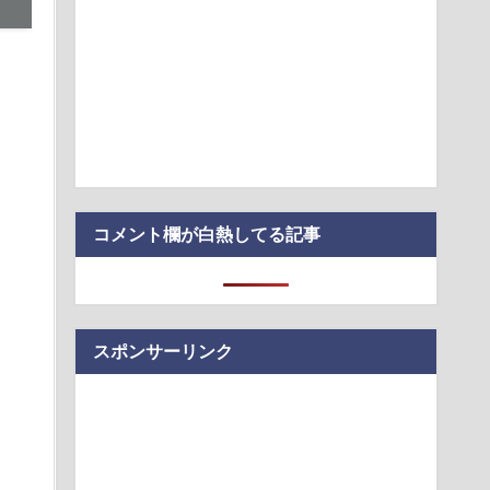
TA参加拒否した親へ最終警告。こうなってもいい？」
付きのセルフホスト型開発サンドボックス「sandboxd」
買っておきたい。荷造りが劇的にラクになる便利アイテム
ーさん、札束披露するもネット民から新社会人の初ボーナスく
笑われる
る」KDDI社長が推すAI auショップ全店の業務負荷を大幅低減
コメント欄が白熱してる記事
スポンサーリンク