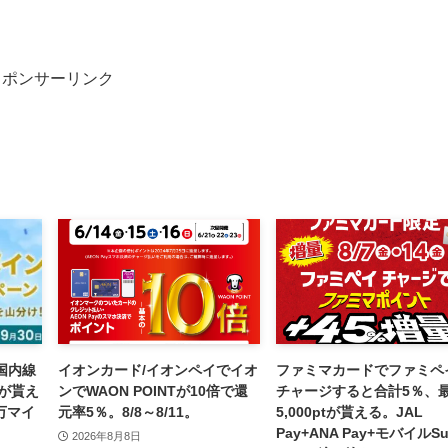
スポンサーリンク
・国内線
イオンカード/イオンペイでイオ
ファミマカードでファミペ
が貰え
ンでWAON POINTが10倍で還
チャージすると合計5％、
万マイ
元率5％。8/8～8/11。
5,000ptが貰える。JAL
Pay+ANA Pay+モバイルSu
2026年8月8日