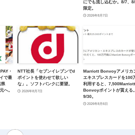
にでも流し込むか。8/7、8/
限定。
2026年8月7日
 PAY・
NTT社長「セブンイレブンでd
Marriott Bonvoyアメリ
ペイで最
ポイントを使わせて欲しい
エキスプレスカードを100
葉県
な」。ソフトバンクに要望。
利用すると、7,500Marriot
還元へ。
Bonvoyポイントが貰える
2026年8月7日
9/30。
2026年8月6日