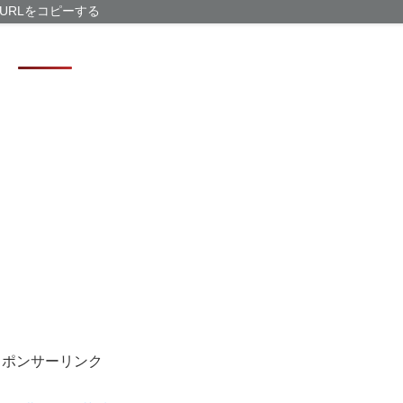
PTA会長「P
URLをコピーする
プレビューURL
お盆休みの前に
【悲報】ラッパ
らいしかないと
「かなりイケて
スポンサーリンク