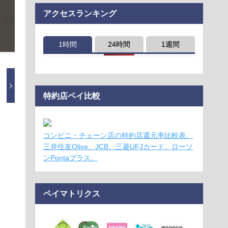
アクセスランキング
1時間
24時間
1週間
特約店ペイ比較
コンビニ・チェーン店の特約店還元率比較表。
三井住友Olive、JCB、三菱UFJカード、ローソ
ンPontaプラス。
ペイマトリクス