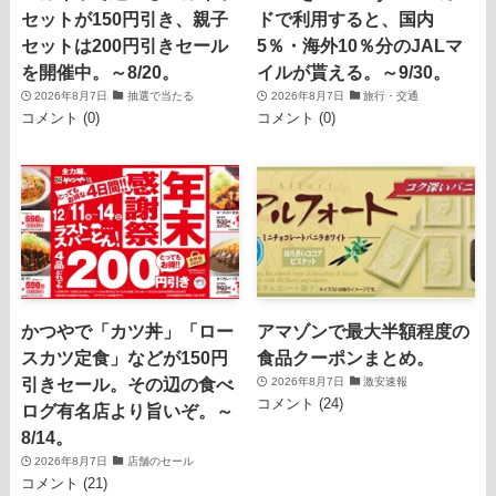
セットが150円引き、親子
ドで利用すると、国内
セットは200円引きセール
5％・海外10％分のJALマ
を開催中。～8/20。
イルが貰える。～9/30。
2026年8月7日
抽選で当たる
2026年8月7日
旅行・交通
コメント (0)
コメント (0)
かつやで「カツ丼」「ロー
アマゾンで最大半額程度の
スカツ定食」などが150円
食品クーポンまとめ。
引きセール。その辺の食べ
2026年8月7日
激安速報
コメント (24)
ログ有名店より旨いぞ。～
8/14。
2026年8月7日
店舗のセール
コメント (21)