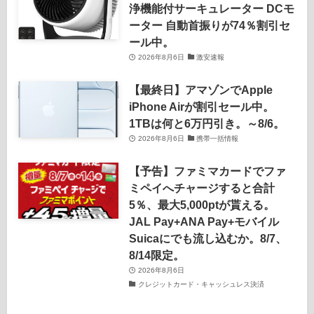
浄機能付サーキュレーター DCモ
ーター 自動首振りが74％割引セ
ール中。
2026年8月6日
激安速報
【最終日】アマゾンでApple
iPhone Airが割引セール中。
1TBは何と6万円引き。～8/6。
2026年8月6日
携帯一括情報
【予告】ファミマカードでファ
ミペイへチャージすると合計
5％、最大5,000ptが貰える。
JAL Pay+ANA Pay+モバイル
Suicaにでも流し込むか。8/7、
8/14限定。
2026年8月6日
クレジットカード・キャッシュレス決済