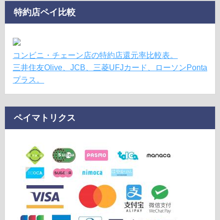
特約店ペイ比較
コンビニ・チェーン店の特約店還元率比較表。
三井住友Olive、JCB、三菱UFJカード、ローソンPonta
プラス。
ペイマトリクス