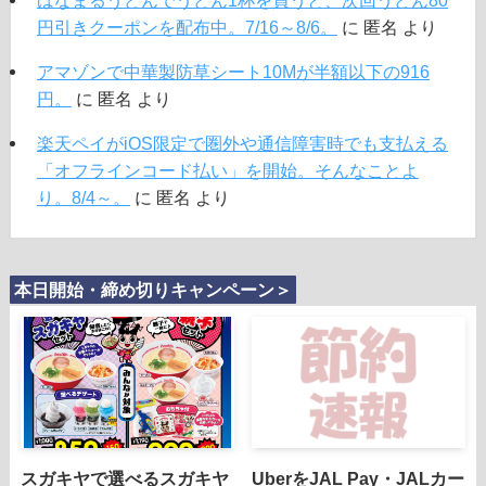
はなまるうどんでうどん1杯を買うと、次回うどん80
円引きクーポンを配布中。7/16～8/6。
に
匿名
より
アマゾンで中華製防草シート10Mが半額以下の916
円。
に
匿名
より
楽天ペイがiOS限定で圏外や通信障害時でも支払える
「オフラインコード払い」を開始。そんなことよ
り。8/4～。
に
匿名
より
本日開始・締め切りキャンペーン＞
スガキヤで選べるスガキヤ
UberをJAL Pay・JALカー