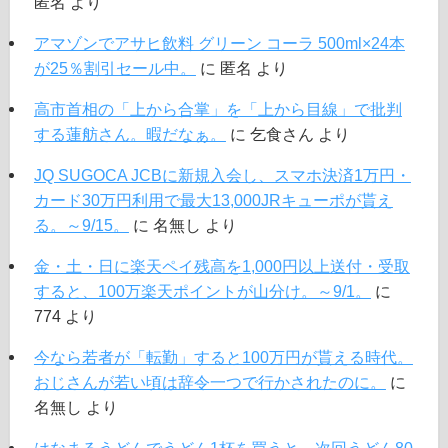
匿名
より
アマゾンでアサヒ飲料 グリーン コーラ 500ml×24本
が25％割引セール中。
に
匿名
より
高市首相の「上から合掌」を「上から目線」で批判
する蓮舫さん。暇だなぁ。
に
乞食さん
より
JQ SUGOCA JCBに新規入会し、スマホ決済1万円・
カード30万円利用で最大13,000JRキューポが貰え
る。～9/15。
に
名無し
より
金・土・日に楽天ペイ残高を1,000円以上送付・受取
すると、100万楽天ポイントが山分け。～9/1。
に
774
より
今なら若者が「転勤」すると100万円が貰える時代。
おじさんが若い頃は辞令一つで行かされたのに。
に
名無し
より