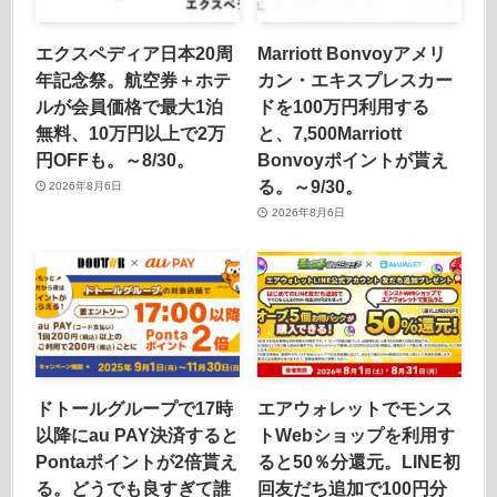
エクスペディア日本20周
Marriott Bonvoyアメリ
年記念祭。航空券＋ホテ
カン・エキスプレスカー
ルが会員価格で最大1泊
ドを100万円利用する
無料、10万円以上で2万
と、7,500Marriott
円OFFも。～8/30。
Bonvoyポイントが貰え
る。～9/30。
2026年8月6日
2026年8月6日
ドトールグループで17時
エアウォレットでモンス
以降にau PAY決済すると
トWebショップを利用す
Pontaポイントが2倍貰え
ると50％分還元。LINE初
る。どうでも良すぎて誰
回友だち追加で100円分