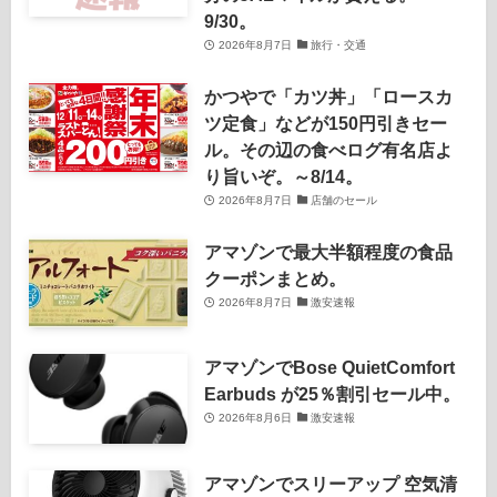
9/30。
2026年8月7日
旅行・交通
かつやで「カツ丼」「ロースカ
ツ定食」などが150円引きセー
ル。その辺の食べログ有名店よ
り旨いぞ。～8/14。
2026年8月7日
店舗のセール
アマゾンで最大半額程度の食品
クーポンまとめ。
2026年8月7日
激安速報
アマゾンでBose QuietComfort
Earbuds が25％割引セール中。
2026年8月6日
激安速報
アマゾンでスリーアップ 空気清