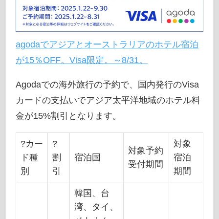
agodaでアジアとオーストラリアのホテル宿泊
が15％OFF。Visa限定。～8/31。
Agodaでの海外旅行の予約で、国内発行のVisa
カードの支払いでアジア太平洋地域のホテル料
金が15%割引となります。
?カー
?
対象
対象予約
ド種
割
宿泊国
宿泊
受付期間
別
引
期間
韓国、台
湾、タイ、