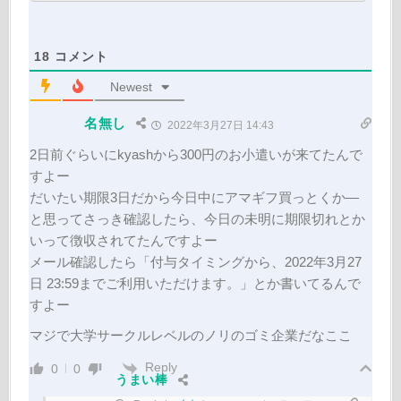
18
コメント
Newest
名無し
2022年3月27日 14:43
2日前ぐらいにkyashから300円のお小遣いが来てたんで
すよー
だいたい期限3日だから今日中にアマギフ買っとくか―
と思ってさっき確認したら、今日の未明に期限切れとか
いって徴収されてたんですよー
メール確認したら「
付与タイミングから、2022年3月27
日 23:59までご利用いただけます。
」とか書いてるんで
すよー
マジで大学サークルレベルのノリのゴミ企業だなここ
Reply
0
0
うまい棒