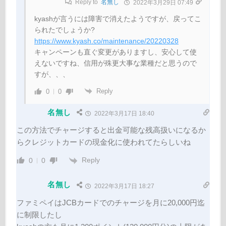
Reply to
名無し
2022年3月29日 07:49
kyashが言うには障害で消えたようですが、戻ってこ
られたでしょうか?
https://www.kyash.co/maintenance/20220328
キャンペーンも直ぐ変更がありますし、安心して使
えないですね、信用が殊更大事な業種だと思うので
すが、、、
Reply
0
0
名無し
2022年3月17日 18:40
この方法でチャージすると出金可能な残高扱いになるか
らクレジットカードの現金化に使われてたらしいね
Reply
0
0
名無し
2022年3月17日 18:27
ファミペイはJCBカードでのチャージを月に20,000円迄
に制限したし