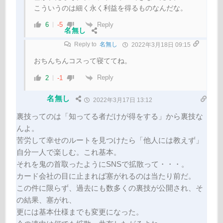
こういうのは細く永く利益を得るものなんだな。
Reply
6
-5
名無し
Reply to
名無し
2022年3月18日 09:15
おちんちんコスって寝ててね。
Reply
2
-1
名無し
2022年3月17日 13:12
裏技ってのは「知ってる者だけが得をする」から裏技な
んよ。
苦労して幸せのルートを見つけたら「他人には教えず」
自分一人で楽しむ。これ基本。
それを鬼の首取ったようにSNSで拡散って・・・。
カード会社の目に止まれば塞がれるのは当たり前だ。
この件に限らず、過去にも数多くの裏技が公開され、そ
の結果、塞がれ、
更には基本仕様までも変更になった。