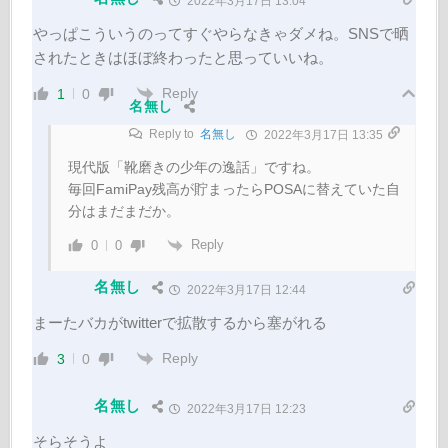
2022年3月17日 13:04
やっぱこういうのってすぐやらなきゃダメね。SNSで晒
されたときはほぼ終わったと思っていいね。
Reply
1
0
名無し
Reply to
名無し
2022年3月17日 13:35
現代版「靴磨きの少年の逸話」ですね。
毎回FamiPay残高が貯まったらPOSAに替えていた自
分はまだまだか。
Reply
0
0
名無し
2022年3月17日 12:44
まーたバカがtwitterで拡散するから塞がれる
Reply
3
0
名無し
2022年3月17日 12:23
そらそうよ