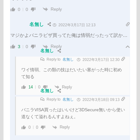
Reply
0
0
名無し
2022年3月17日 12:13
マジかよバニラビザ買ってた俺は情弱だったって訳か…
Reply
3
0
名無し
Reply to
名無し
2022年3月17日 12:30
ワイ情弱、この類の技はだいたい塞がった時に初め
て知る
Reply
14
0
名無し
Reply to
名無し
2022年3月18日 09:13
バニラVISA買ったはいいけど3DSecure無いから使い
道なくて溢れるんすよねぇ。
Reply
0
0