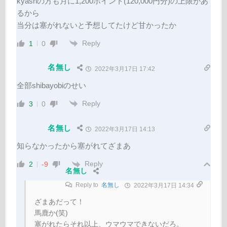
kyashの方も月に1,200ポイント(120,000円分)の上限があ
るから
当分は塞がれないと予想してたけど甘かったか
Reply
1
0
名無し
2022年3月17日 17:42
全部shibayobiのせい
Reply
3
0
名無し
2022年3月17日 14:13
知らなかったから塞がれてざまあ
Reply
2
-9
名無し
Reply to
名無し
2022年3月17日 14:34
ざまあだって！
馬鹿か(笑)
塞がれたらそれ以上、ウマウマできないだろ。