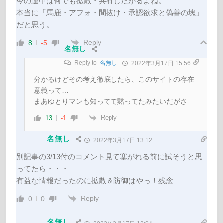
今の連中は何でも拡散・共有したがるよね。
本当に「馬鹿・アフォ・間抜け・承認欲求と偽善の塊」
だと思う。
Reply
8
-5
名無し
Reply to
名無し
2022年3月17日 15:56
分かるけどその考え徹底したら、このサイトの存在
意義って…
まあゆとりマンも知ってて黙ってたみたいだがさ
Reply
13
-1
名無し
2022年3月17日 13:12
別記事の3/13付のコメント見て塞がれる前に試そうと思
ってたら・・・
有益な情報だったのに拡散＆防御はやっ！残念
Reply
0
0
名無し