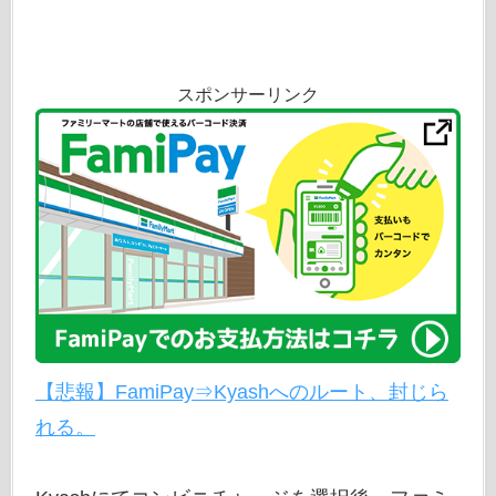
スポンサーリンク
【悲報】FamiPay⇒Kyashへのルート、封じら
れる。