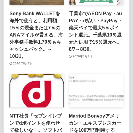
Sony Bank WALLETを
千葉市でAEON Pay・au
海外で使うと、利用額
PAY・d払い・PayPay・
15％の現金または7％の
楽天ペイで最大5％ポイ
ANAマイルが貰える。海
ント還元。千葉県10％還
外事務手数料1.79％もキ
元と併用で15％還元へ。
ャッシュバック。～
8/7～8/30。
10/31。
2026年8月7日
2026年8月7日
NTT社長「セブンイレブ
Marriott Bonvoyアメリ
ンでdポイントを使わせ
カン・エキスプレスカー
て欲しいな」。ソフトバ
ドを100万円利用する