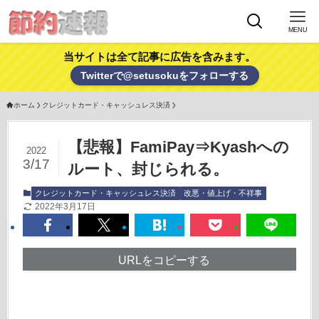
MENU
当サイトは全て記事に広告を含みます。
Twitterで@setusokuをフォローする
ホーム
クレジットカード・キャッシュレス決済
【悲報】FamiPay⇒Kyashへの
2022
3/17
ルート、封じられる。
クレジットカード・キャッシュレス決済
改悪・値上げ・不祥事
2022年3月17日
URLをコピーする