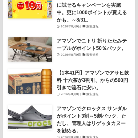
に試せるキャンペーンを実施
中。更に1000ポイントが貰える
かも。～8/31。
2026年8月9日
激安速報
アマゾンでニトリ 折りたたみテ
ーブルがポイント50％バック。
2026年8月9日
激安速報
【1本41円】アマゾンでアサヒ飲
料 十六茶が3割引、からの500円
引きで流石に安い。
2026年8月9日
激安速報
アマゾンでクロックス サンダル
がポイント3割～5割バック。た
だし、管理人はリゲッタカヌー
を勧める。
2026年8月8日
激安速報