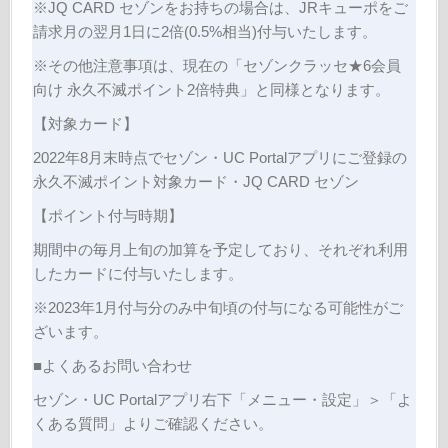
※JQ CARD セゾンをお持ちの場合は、JRキューポをご
請求月の翌月1日に2倍(0.5%相当)付与いたします。
※その他注意事項は、現在の「セゾンクラッセ★6会員
向け 永久不滅ポイント2倍特典」と同様となります。
【対象カード】
2022年8月末時点でセゾン・UC Portalアプリにご登録の
永久不滅ポイント対象カード・JQ CARD セゾン
【ポイント付与時期】
期間中の毎月上旬の加算を予定しており、それぞれ利用
したカードに付与いたします。
※2023年1月付与分のみ中旬頃の付与になる可能性がご
ざいます。
■よくあるお問い合わせ
セゾン・UC Portalアプリ右下「メニュー・設定」＞「よ
くある質問」よりご確認ください。