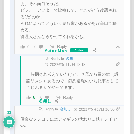
あ、それ面白そうだ。
ビフォーアフターで比較して、どこがどう改悪され
る(た)のか、
それによってどういう悪影響があるかを超辛口で纏
める。
管理人さんならやってくれるかも。
Reply
0
0
YutoriMan
Author
Reply to
名無し
2022年5月17日 18:13
一時期それ考えていたけど、企業から目の敵（訴
訟リスク）あるので、節約速報のいち記事として
こじんまり？やってます。
Reply
8
0
名無し
Reply to
名無し
2022年5月17日 20:50
33
優良なタレコミにはアマギフの代わりに鉄アレイで
ww