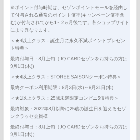
※ポイント付与時期は、セゾンポイントモールを経由し
て付与される通常のポイント倍率(キャンペーン倍率含
む)が付与されてから1～2ヵ月後です。各ショップサイト
により異なります。
＜★4以上クラス：誕生月に永久不滅ポイントプレゼン
ト特典＞
最終付与日：8月上旬（JQ CARDセゾンをお持ちの方は
9月1日(木))
＜★4以上クラス：STOREE SAISONクーポン特典＞
最終クーポン利用期限：8月3日(水)～8月31日(水)
＜★1以上クラス：25歳未満限定コンビニ5倍特典＞
最終対象：2022年8月以降に25歳の誕生日を迎えるセゾ
ンクラッセ会員様
最終付与日：8月上旬（JQ CARDセゾンをお持ちの方は
9月1日(木)）