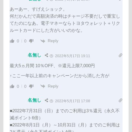
あーあー、すげえショック。
何だかんだで高額決済の時はチャージ不要だしで重宝し
てたのになあ。電子マネーならトヨタウォレット＋リク
ルートカードにした方がいいのかな。
Reply
0
0
名無し
2022年5月17日 19:11
最大5ヵ月間 10％OFF、※還元上限7,000円
↑ここ一年以上前のキャンペーンだから消した方が
Reply
0
0
名無し
2022年5月17日 17:08
■2022年7月31日（日）までのご利用は3％還元（永久不
滅ポイント6倍）
■2022年8月1日（月）～10月31日（月）までのご利用は
2％還元（永久不滅ポイント4倍）