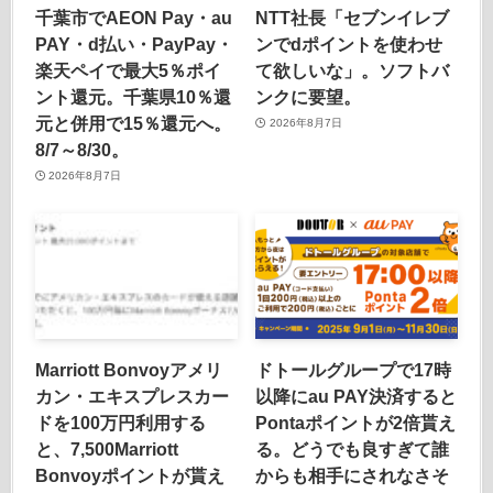
千葉市でAEON Pay・au
NTT社長「セブンイレブ
PAY・d払い・PayPay・
ンでdポイントを使わせ
楽天ペイで最大5％ポイ
て欲しいな」。ソフトバ
ント還元。千葉県10％還
ンクに要望。
元と併用で15％還元へ。
2026年8月7日
8/7～8/30。
2026年8月7日
Marriott Bonvoyアメリ
ドトールグループで17時
カン・エキスプレスカー
以降にau PAY決済すると
ドを100万円利用する
Pontaポイントが2倍貰え
と、7,500Marriott
る。どうでも良すぎて誰
Bonvoyポイントが貰え
からも相手にされなさそ