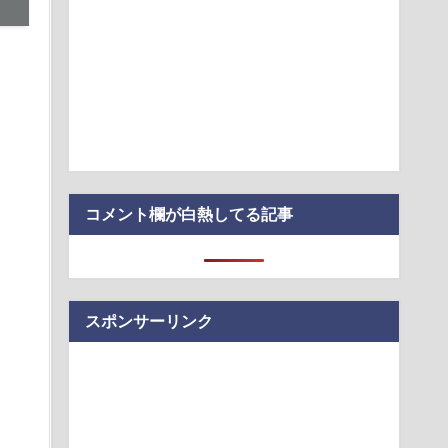
字＋数字キーを追加するテクがあった！
次は「PC用マザーボード」か
ワイニートのジッジ（金持ち）」にやたら会いに来る理由ｗｗ
アスクホール」
震】韓国サッカー協会、W杯予選の審判に“性接待”していたこと
ードの決済明…
コメント欄が白熱してる記事
スポンサーリンク