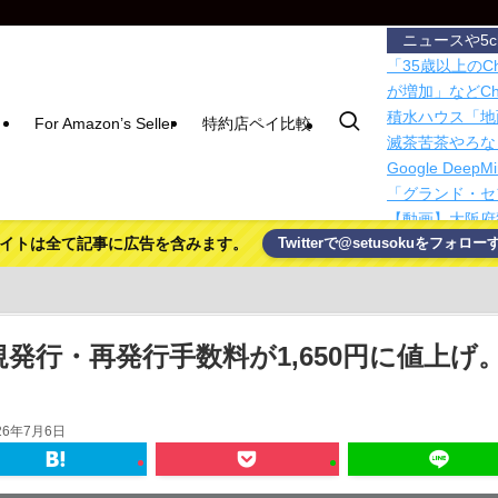
ニュースや5
「35歳以上の
が増加」などCh
積水ハウス「地
For Amazon’s Seller
特約店ペイ比較
滅茶苦茶やろな
Google Dee
「グランド・セフ
【動画】大阪府
イトは全て記事に広告を含みます。
Twitterで@setusokuをフォロー
たことが発覚
これはコスパ良
ーマー仕様
国民民主党や共
「僕たちの公約
規発行・再発行手数料が1,650円に値上げ
「人間と獣人が
ーンも…視聴者
【徹底議論】近
26年7月6日
【超悲報】Z新
ｗ