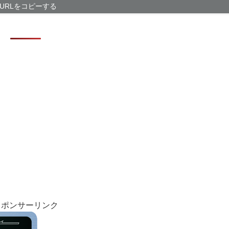
iPhoneに英
URLをコピーする
価格高騰の波、
従姉妹の娘が「
ｗｗｗ
英語スラング「
【サッカー界激
が発覚 協会カ
スポンサーリンク