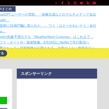
chまとめ
ChatGPTユーザーが増加」「画像生成などのマルチメディア会話
atG…
面師に55億円騙し取られた…」 ワイ「はえーかわいそう…会社
ぁ」
pMindの気象予測モデル「WeatherNext Cyclones」はこれまで…
ト・オートVI」最新映像、8月28日にNetflixで先行配信へ
警のおっさん射殺映像が公開される。当然のように無抵抗だっ
する
いぞ！ 真夏の畑仕事を攻略できるコメリの涼感ウェア・フルア
産党と一緒に消費税減税に反対していた中道改革連合 裏切る
スポンサーリンク
はこれからも消費…
。
共存する社会」を描いた深夜アニメに喫煙、違法薬物の連想シ
批判でBPO議論
代日本史で最も取り返しのつかなかった失敗って何？
入社員、意地でも「9月の社員旅行」の計画をやらないｗｗｗｗ