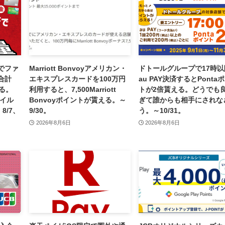
でファ
Marriott Bonvoyアメリカン・
ドトールグループで17時以
合計
エキスプレスカードを100万円
au PAY決済するとPonta
える。
利用すると、7,500Marriott
トが2倍貰える。どうでも
バイル
Bonvoyポイントが貰える。～
ぎて誰からも相手にされな
8/7、
9/30。
う。～10/31。
2026年8月6日
2026年8月6日