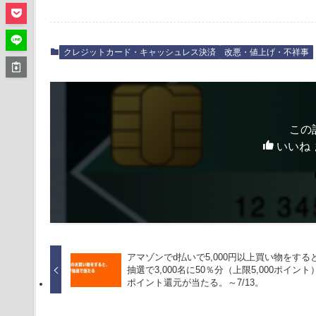
クレジットカード・キャッシュレス決済
改悪・値上げ・不祥事
この
いいね 
アマゾンでd払いで5,000円以上買い物をする
抽選で3,000名に50％分（上限5,000ポイント
ポイント還元が当たる。～7/13。