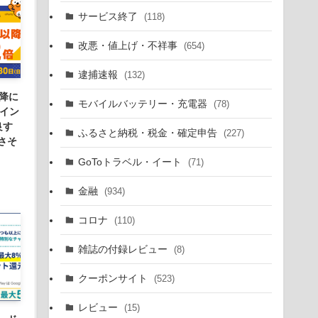
サービス終了
(118)
改悪・値上げ・不祥事
(654)
逮捕速報
(132)
降に
モバイルバッテリー・充電器
(78)
ポイン
良す
ふるさと納税・税金・確定申告
(227)
さそ
GoToトラベル・イート
(71)
金融
(934)
コロナ
(110)
雑誌の付録レビュー
(8)
クーポンサイト
(523)
レビュー
(15)