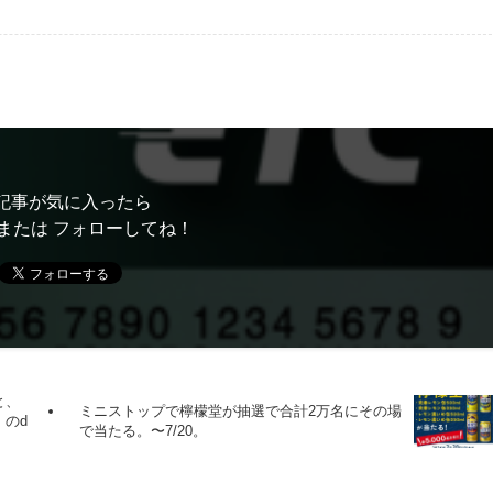
記事が気に入ったら
または フォローしてね！
と、
ミニストップで檸檬堂が抽選で合計2万名にその場
）のd
で当たる。〜7/20。