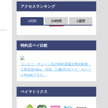
アクセスランキング
1時間
24時間
1週間
特約店ペイ比較
コンビニ・チェーン店の特約店還元率比較表。
三井住友Olive、JCB、三菱UFJカード、ローソ
ンPontaプラス。
ペイマトリクス