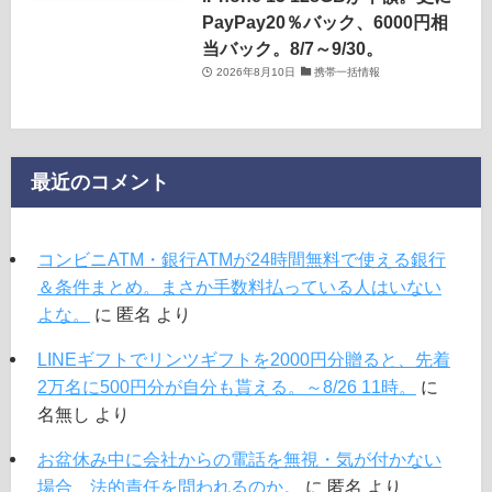
PayPay20％バック、6000円相
当バック。8/7～9/30。
2026年8月10日
携帯一括情報
最近のコメント
コンビニATM・銀行ATMが24時間無料で使える銀行
＆条件まとめ。まさか手数料払っている人はいない
よな。
に
匿名
より
LINEギフトでリンツギフトを2000円分贈ると、先着
2万名に500円分が自分も貰える。～8/26 11時。
に
名無し
より
お盆休み中に会社からの電話を無視・気が付かない
場合、法的責任を問われるのか。
に
匿名
より