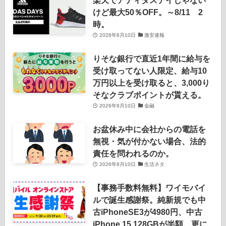
けど最大50％OFF。～8/11 2
時。
2026年8月10日
激安速報
りそな銀行で直近1年間に給与を
受け取ってない人限定、給与10
万円以上を受け取ると、3,000り
そなクラブポイントが貰える。
2026年8月10日
金融
お盆休み中に会社からの電話を
無視・気が付かない場合、法的
責任を問われるのか。
2026年8月10日
生活ネタ
【事務手数料無料】ワイモバイ
ルで誕生感謝祭。純新規でも中
古iPhoneSE3が4980円、中古
iPhone 15 128GBが半額。更に