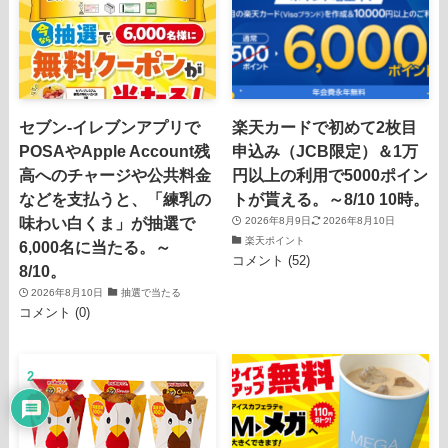
セブン-イレブンアプリで
楽天カードで初めて2枚目
POSAやApple Account残
申込み（JCB限定）＆1万
高へのチャージや公共料金
円以上の利用で5000ポイン
などを支払うと、「練乳の
トが貰える。～8/10 10時。
味わい白くま」が抽選で
2026年8月9日
2026年8月10日
楽天ポイント
6,000名に当たる。～
コメント (52)
8/10。
2026年8月10日
抽選で当たる
コメント (0)
2