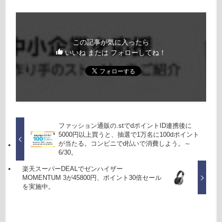
この記事が気に入ったら
いいね または フォローしてね！
ファッション通販の.stでdポイントID連携後に
5000円以上買うと、抽選で1万名に100dポイント
が当たる。コンビニでd払いで消費しよう。～
6/30。
楽天スーパーDEALでゼンハイザー
MOMENTUM 3が45800円、ポイント30倍セール
を実施中。