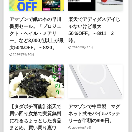
アマゾンで紙の本の早川
楽天でアディダスデイじ
書房セール。「プロジェ
ゃないけど最大
クト・ヘイル・メアリ
50％OFF。～8/11 2
ー」など3,000点以上が最
時。
大50％OFF。～8/20。
2026年8月10日
2026年8月10日
【タダポチ可能】楽天で
アマゾンで中華製 マグ
買い回り次第で実質無料
ネット式モバイルバッテ
になるちょっとした食品
リーが半額の999円。
まとめ。買い周り裏ワ
2026年8月9日