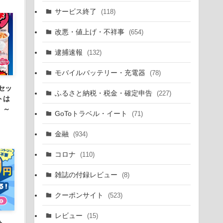
サービス終了
(118)
改悪・値上げ・不祥事
(654)
逮捕速報
(132)
モバイルバッテリー・充電器
(78)
セッ
ふるさと納税・税金・確定申告
(227)
トは
。～
GoToトラベル・イート
(71)
金融
(934)
コロナ
(110)
雑誌の付録レビュー
(8)
クーポンサイト
(523)
レビュー
(15)