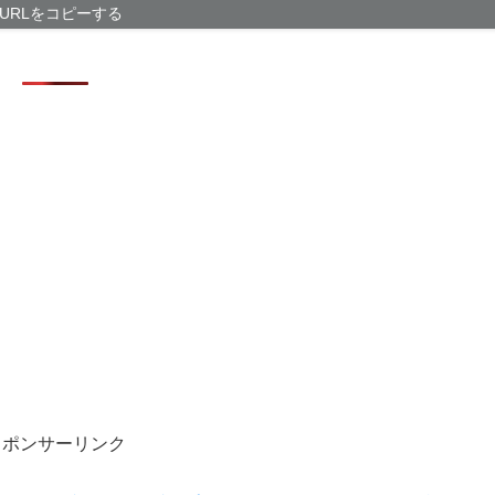
積水ハウス「地
URLをコピーする
滅茶苦茶やろな
「グランド・セフ
これはコスパ良
ーマー仕様
【徹底議論】近
【超悲報】Z新
ｗ
【サッカー界激
が発覚 協会カ
スポンサーリンク