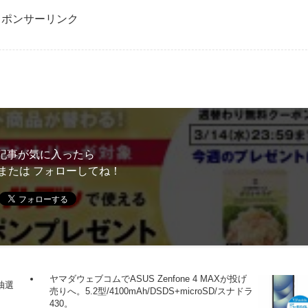
スポンサーリンク
記事が気に入ったら
または フォローしてね！
ヤマダウェブコムでASUS Zenfone 4 MAXが投げ
抽選
売りへ。5.2型/4100mAh/DSDS+microSD/スナドラ
430。