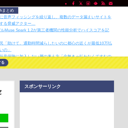
chまとめ
に音声フィッシングを繰り返し、複数のデータ漏えいサイトを
する脅威アクター…
デルMuse Spark 1.2が第三者機関の性能分析でハイスコアを記
民「助けて。通勤時間減らしたいのに都心の近くが最低10万払
いの」
任意保険に加入しない層の考え方「金無きゃ払わなくてすむの
する
任意保険に加入しない層の考え方「金無きゃ払わなくてすむの
シェア、8月1日以降の利用料金を全額返金へ 正常に使えた人
スポンサーリンク
セ
宣車が電柱に衝突「居眠りをしてしまった」同乗していた県議
重傷
チで有名な川上産業、社名を「プチプチ株式会社」に変更ｗｗ
eepMindのデミス・ハサビス氏、CEOを退任し会長就任へ