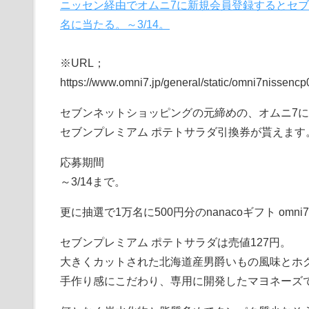
ニッセン経由でオムニ7に新規会員登録するとセブ
名に当たる。～3/14。
※URL；
https://www.omni7.jp/general/static/omni7nissencp
セブンネットショッピングの元締めの、オムニ7に
セブンプレミアム ポテトサラダ引換券が貰えます
応募期間
～3/14まで。
更に抽選で1万名に500円分のnanacoギフト omn
セブンプレミアム ポテトサラダは売値127円。
大きくカットされた北海道産男爵いもの風味とホ
手作り感にこだわり、専用に開発したマヨネーズ