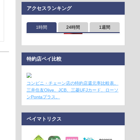
アクセスランキング
1時間
24時間
1週間
特約店ペイ比較
コンビニ・チェーン店の特約店還元率比較表。
三井住友Olive、JCB、三菱UFJカード、ローソ
ンPontaプラス。
ペイマトリクス