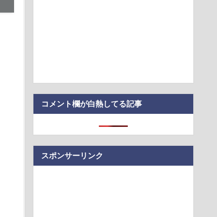
面師に55億円騙し取られた…」 ワイ「はえーかわいそう…会社
ぁ」
ト・オートVI」最新映像、8月28日にNetflixで先行配信へ
いぞ！ 真夏の畑仕事を攻略できるコメリの涼感ウェア・フルア
代日本史で最も取り返しのつかなかった失敗って何？
入社員、意地でも「9月の社員旅行」の計画をやらないｗｗｗｗ
震】韓国サッカー協会、W杯予選の審判に“性接待”していたこと
ードの決済明…
コメント欄が白熱してる記事
スポンサーリンク