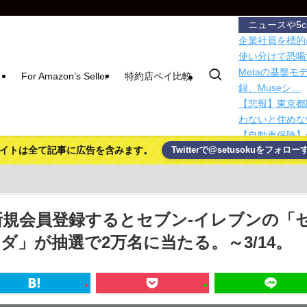
ニュースや5
企業社員を標的
使い分けて恐喝
Metaの基盤モ
For Amazon’s Seller
特約店ペイ比較
録、Museシ…
【悲報】東京都
わないと住めな
【自動車保険】
イトは全て記事に広告を含みます。
Twitterで@setusokuをフォロー
で入り損」
【自動車保険】
で入り損」
ドコモ・バイク
も対象
新規会員登録するとセブン‐イレブンの「
日本共産党の街
ダ」が抽選で2万名に当たる。～3/14。
を含め男女3人
【朗報】プチプ
ｗｗｗ
Google D